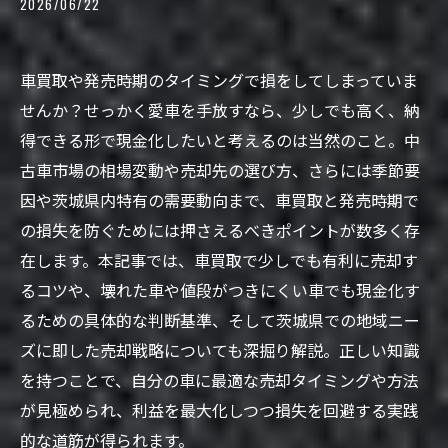
2026/06/22
車買取や発売時期のタイミングで損をしてしまっていま
せんか？せっかく愛車を手放すなら、少しでも高く、納
得できる形で現金化したいと考えるのは当然のこと。中
古車市場の相場変動や売却先の選び方、さらには季節要
因や茨城県内特有の需要動向まで、車買取と発売時期で
の損失を防ぐためには押さえるべきポイントが数多く存
在します。本記事では、車買取で少しでも有利に売却す
るコツや、壊れた車や値段がつきにくい車でも現金化す
るための具体的な判断基準、そして茨城県での地域ニー
ズに即した売却戦略についても深掘り解説。正しい知識
を持つことで、自分の車に最適な売却タイミングや方法
が見極められ、利益を最大化しつつ損失を回避する実践
的な道筋が得られます。