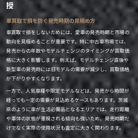
車買取相場高騰時の売却判断ポイント
授
車買取で高値がつく車種や特徴を解説
車買取で損を防ぐ発売時期の見極め方
車買取業者の選び方と査定比較の重要性
車買取相場の変動要因と利益確保術
車買取で損をしないためには、愛車の発売時期と市場の
動向を見極めることが重要です。特に中古車市場では、
高く売るための車買取戦略と交渉術
発売からの年数やモデルチェンジのタイミングが買取価
壊れた車も現金化できるポイント解説
格に大きく影響します。例えば、モデルチェンジ直後や
車買取で壊れた車が現金化できる仕組み
新型車の発売時には旧モデルの需要が減少し、買取価格
故障車の車買取相場と判断基準を解説
が下がりやすくなります。
車買取で故障車を高く売るコツとは
一方で、人気車種や限定モデルなどは、発売から時間が
車買取業者の対応範囲と選び方の注意点
経っても一定の需要が見込めるケースもあります。茨城
壊れた車の車買取成功事例と実体験紹介
県のように車が生活必需品となるエリアでは、走行距離
売れない車の買取可否と成功のヒント
や車体の状態が重視される傾向も強いため、発売時期だ
車買取で売れない車の特徴と対策を解説
けでなく実際の使用状況も査定に大きく関わります。
事故車や過走行車の車買取実態とは