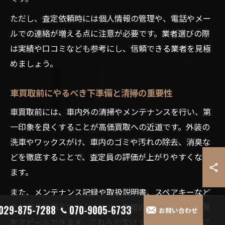
ただし、査定依頼時には個人情報の管理や、電話やメー
ルでの連絡が増える点に注意が必要です。業者選びの際
は実績や口コミなども参考にし、信頼できる業者を見極
めましょう。
車買取前にやるべき下準備と清掃の重要性
車買取前には、車内外の清掃やメンテナンスを行い、第
一印象を良くすることが高価買取への近道です。外装の
洗車やワックスがけ、車内のゴミや汚れの除去、消臭な
どを徹底することで、査定員の評価が上がりやすくなり
ます。
また、メンテナンス記録や取扱説明書、スペアキーなど
の付属品を揃えておくことで、車両の信頼性や管理状況
029-875-7288
070-9005-6733
お問い合わせ
をアピールできます。これらが欠けていると減額要因に