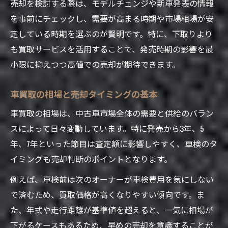
売却を検討する際は、モデルチェンジや新車発表の情報
車買取専門店と一般店の違いを比較検証
を事前にチェックし、需要が高まる時期や市場相場が安
売れない車でも現金化できる車買取術
定している時期を選ぶのが賢明です。特に、下取りより
も買取サービスを活用することで、発売時期の影響を最
車買取で失敗しないための注意ポイント
小限に抑えつつ高値での売却が期待できます。
車買取で利益最大化を目指す売り方
車買取で高値売却を実現する具体策
車買取の相場と売却タイミングの基本
車買取業者複数査定の活用ポイント
車買取の相場は、中古車市場全体の需要と供給のバラン
車買取前にやるべき下準備と清掃の重要性
スによって日々変動しています。特に発売から3年、5
車買取で交渉を有利に進めるコツ
年、7年といった節目は査定額に影響しやすく、車検のタ
車買取で損をしないための注意事項
イミングも売却判断のポイントとなります。
発売時期に左右されない車買取術まとめ
例えば、車検前は次のオーナーが車検費用を気にしない
車買取で損しないための総合ポイント
で済むため、買取価格が高くなりやすい傾向です。ま
発売時期に左右されない車買取の極意
た、年式や走行距離が基準値を超えると、一気に相場が
車買取を成功させるためのまとめと注意点
下がるケースもあるため、早めの売却を意識することが