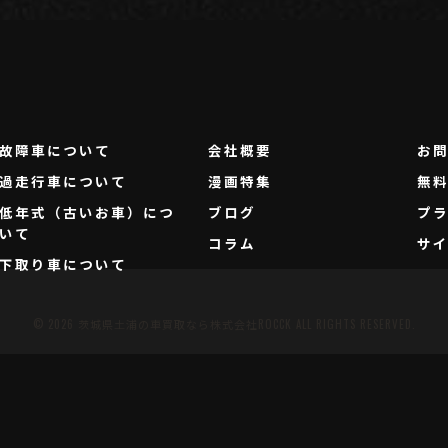
故障車について
会社概要
お
過走行車について
漫画特集
無
低年式（古いお車）につ
ブログ
プ
いて
コラム
サ
下取り車について
© 2026 茨城県土浦の車買取なら株式会社ROCCK ALL RIGHTS RESERVED.