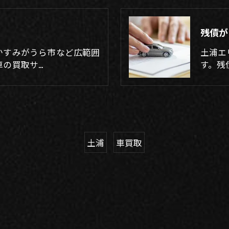
残債が
かすみがうら市など広範囲
土浦エ
車の買取サ…
す。残
土浦
車買取