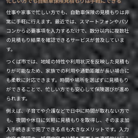
忙しい方でも自動車保険見積もりは手軽にできる
ト
家族構成に合わせた自動車保険見積もり活
仕事や家事で忙しい方でも、自動車保険の見積もりは非
用術
常に手軽に行えます。最近では、スマートフォンやパソ
コンから必要事項を入力するだけで、数分以内に複数社
ネット割引を活用した自動車保険の節約法
の見積もり結果を確認できるサービスが普及していま
自動車保険料を抑えるための効果的な見直
す。
し方
簡単見積もりで分かる自動車保険の相場感
つくば市では、地域の特性や利用状況を反映した見積も
りが可能なため、家族での利用や通勤距離が長い場合に
自動車保険の平均額を簡単見積もりで把握
も柔軟に対応できます。時間や場所を選ばずに見積もり
する
ができることで、忙しい方でも安心して保険選びが進め
年代別の自動車保険相場を見積もりで確認
られます。
月額相場から見る自動車保険料の目安
例えば、子育てや介護などで日中に時間が取れない方で
自動車保険の必要保障と相場感の関係性
も、夜間や休日に気軽に見積もりを取得し、そのまま加
実際の見積もり結果から相場との違いをチ
入手続きまで完了できる点も大きなメリットです。入力
ェック