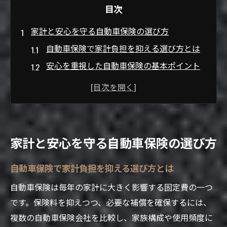
目次
家計と安心を守る自動車保険の選び方
自動車保険で家計負担を抑える選び方とは
安心を重視した自動車保険の基本ポイント
家族構成を踏まえた自動車保険活用法
自動車保険の補償内容を比較するコツ
自動車保険選びで失敗しない注意点
自動車保険会社選びに迷ったら読むべきポイン
家計と安心を守る自動車保険の選び方
ト
自動車保険会社の信頼性を見極める方法
自動車保険で家計負担を抑える選び方とは
自動車保険会社比較で重視すべき視点
自動車保険は毎年の家計に大きく影響する固定費の一つ
自動車保険のサポート体制を徹底チェック
です。保険料を抑えつつ、必要な補償を確保するには、
複数の自動車保険会社を比較し、家族構成や使用頻度に
口コミを活用した自動車保険会社選び