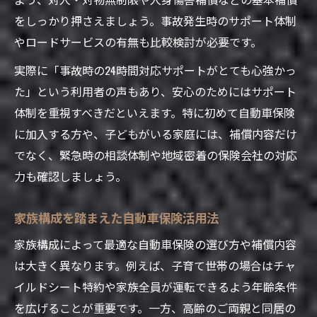
ライフスタイル別自動車保険活用法
をしっかり押さえましょう。事故発生時のサポート体制
保険料節約を目指す人の自動車保険見直し術
やロードサービスの有無も比較検討が必要です。
自動車保険料を節約する実践的な方法
実際に「事故時の24時間対応サポートがとても心強かっ
保険見直しで叶う自動車保険料ダウン術
た」という利用者の声もあり、安心のためにはサポート
家計管理に効く自動車保険見直しポイント
体制を重視すべきだといえます。特に初めて自動車保険
補償と費用のバランスが良い自動車保険選
に加入する方や、子どもがいる家庭には、補償内容だけ
び
でなく、緊急時の相談体制や地域密着の保険会社の対応
自動車保険の特約を見直すチェックリスト
力も確認しましょう。
信頼できる自動車保険会社を比較する視点
家族構成を踏まえた自動車保険活用法
自動車保険会社を比較する際の大切な観点
安心感で選ぶ自動車保険会社の見極め方
家族構成によって最適な自動車保険の選び方や補償内容
は大きく異なります。例えば、子育て世帯の場合はチャ
自動車保険のサポート力を比較するメリッ
イルドシート特約や家族全員が運転できるよう年齢条件
ト
を広げることが重要です。一方、高齢のご両親と同居の
自動車保険会社の相談体制を評価する方法