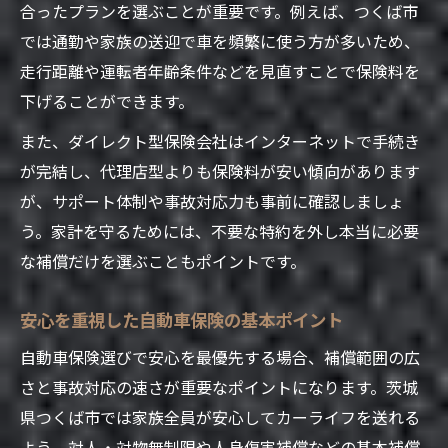
合ったプランを選ぶことが重要です。例えば、つくば市
自動車保険会社の事故対応力の確認ポイン
では通勤や家族の送迎で車を頻繁に使う方が多いため、
ト
走行距離や運転者年齢条件などを見直すことで保険料を
つくば市で最適な自動車保険を見つけるコツ
下げることができます。
自動車保険をつくば市で賢く選ぶポイント
また、ダイレクト型保険会社はインターネットで手続き
自動車保険代理店の特徴を活かす方法
が完結し、代理店型よりも保険料が安い傾向があります
家族の安全を守る自動車保険選定術
が、サポート体制や事故対応力も事前に確認しましょ
自動車保険の一括見積もり活用法
う。家計を守るためには、不要な特約を外し本当に必要
つくば市で自動車保険を比較する手順
な補償だけを選ぶこともポイントです。
自動車保険を賢く活用し家族を守る方法
安心を重視した自動車保険の基本ポイント
自動車保険の補償を最大限活かすコツ
家族に安心を届ける自動車保険の使い方
自動車保険選びで安心を最優先する場合、補償範囲の広
さと事故対応の速さが重要なポイントになります。茨城
自動車保険トラブル時の迅速な対応策
県つくば市では家族全員が安心してカーライフを送れる
自動車保険の見直しが家族を守る理由
よう、対人・対物無制限や人身傷害補償などの基本補償