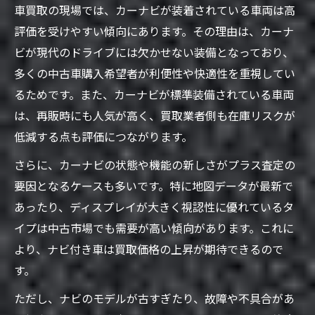
初期化忘れが生む車買取でのリスクと対策
車買取の現場では、カーナビが装着されている車両は高
ドライブレコーダー初期化も車売却前に必
評価を受けやすい傾向にあります。その理由は、カーナ
須
ビが現代のドライブには欠かせない装備となっており、
多くの中古車購入希望者が利便性や快適性を重視してい
車買取でナビデータ削除を徹底するコツ
るためです。また、カーナビが標準装備されている車両
高く車を売るならナビ付きが有利な理由
は、再販時にも人気が高く、買取業者側も在庫リスクが
車買取でナビ付き車が高額査定される背景
低減する点も評価につながります。
カーナビ機種や状態が査定額に与える影響
さらに、カーナビの状態や機能の新しさがプラス査定の
10年前のカーナビでも車買取で価値ある理
要因となるケースも多いです。特に地図データが最新で
由
あったり、ディスプレイが大きく視認性に優れているタ
純正ナビと社外ナビ、車買取での評価差
イプは中古市場でも需要が高い傾向があります。これに
ナビあり車が中古市場で人気な理由を解説
より、ナビ付き車は買取価格の上昇が期待できるので
個人情報対策も万全に車買取を進めるコツ
す。
車買取時にカーナビ個人情報流出を防ぐ方
ただし、ナビのモデルが古すぎたり、故障や不具合があ
法