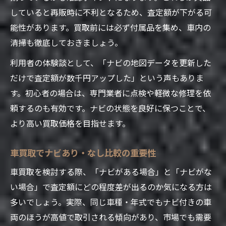
ナビ装着車が車買取で有利になる背景を解
していると再販時に不利となるため、査定額が下がる可
説
能性があります。買取前には必ず付属品を集め、車内の
10年前のカーナビが査定に与える意外な価値
清掃も徹底しておきましょう。
10年前のカーナビでも車買取で評価される
利用者の体験談として、「ナビの地図データを更新した
理由
だけで査定額が数千円アップした」という声もありま
古いカーナビの動作状態が査定に影響する
す。初心者の場合は、専門業者に点検や軽微な修理を依
仕組み
頼するのも有効です。ナビの状態を良好に保つことで、
車買取で型落ちナビの価値を最大化するコ
より高い買取価格を目指せます。
ツ
10年前のナビ付き車が市場で注目される背
車買取でナビあり・なし比較の重要性
景
車買取を検討する際、「ナビがある場合」と「ナビがな
車買取で古いナビを活かす査定アップ戦略
い場合」で査定額にどの程度差が出るのか気になる方は
多いでしょう。実際、同じ車種・年式でもナビ付きの車
両のほうが高値で取引される傾向があり、市場でも需要