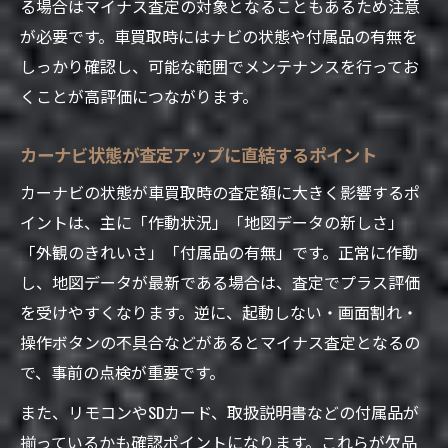
る場合はマイナス査定の対象となることもあるため注意
ナビ初期化と個人データ消去の徹底が重要
が必要です。車買取時にはナビの状態や付属品の有無を
車売却で安心できる個人情報対策の実践法
しっかり確認し、可能な範囲でメンテナンスを行ってお
車買取前に行うべきデータバックアップの
くことが高評価につながります。
手順
カーナビ状態が査定アップに直結するポイント
ドライブレコーダーの初期化も忘れず対応
車売却でナビの有無が評価に影響する仕組み
カーナビの状態が車買取時の査定額に大きく影響するポ
イントは、主に「作動状況」「地図データの新しさ」
車買取でナビ付きとなしの評価差とは
「外観のきれいさ」「付属品の有無」です。正常に作動
ナビゲート機能が査定額に与えるプラス要
し、地図データが最新である場合は、査定でプラス評価
素
を受けやすくなります。逆に、起動しない・画面割れ・
車買取の現場で重視されるカーナビのポイ
操作ボタンの不具合などがあるとマイナス査定となるの
ント
で、事前の点検が重要です。
純正ナビの有無が車買取で重要視される理
また、リモコンやSDカード、取扱説明書などの付属品が
由
揃っているかも確認ポイントになります。これらが欠品