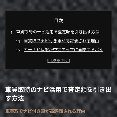
目次
車買取時のナビ活用で査定額を引き出す方法
車買取でナビ付き車が高評価される理由
カーナビ状態が査定アップに直結するポイ
ント
車買取でナビあり・なし比較の重要性
ナビゲート機能を活かした査定額の上げ方
車買取時にナビが与える具体的な影響とは
車買取時のナビ活用で査定額を引き出
カーナビ初期化と車売却のベストな手順
す方法
車買取時のカーナビ初期化が必要な理由
車買取でナビ付き車が高評価される理由
車売却前に行うべきナビ初期化手順の流れ