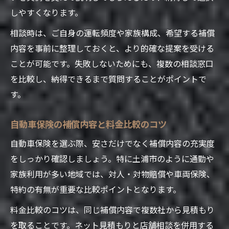
事故対応力が高い自動車保険の選び方
しやすくなります。
保険の見直しで叶える土浦市の節約術
相談時は、ご自身の運転頻度や家族構成、希望する補償
自動車保険の見直しで節約を実現するコツ
内容を事前に整理しておくと、より的確な提案を受ける
保険代理店に相談して無駄を省く方法
ことが可能です。失敗しないためにも、複数の相談窓口
家計見直しに役立つ自動車保険の選び直し
を比較し、納得できるまで質問することがポイントで
相談窓口で分かる自動車保険の最新情報
す。
土浦市の保険クリニック活用で賢く節約
自動車保険の補償内容と料金比較のコツ
自動車保険を選ぶ際、安さだけでなく補償内容の充実度
をしっかり確認しましょう。特に土浦市のように通勤や
家族利用が多い地域では、対人・対物賠償や車両保険、
特約の有無が重要な比較ポイントとなります。
料金比較のコツは、同じ補償内容で複数社から見積もり
を取ることです。ネット見積もりと店舗相談を併用する