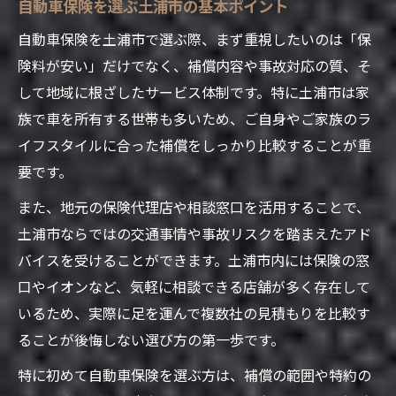
自動車保険を選ぶ土浦市の基本ポイント
夫
安い自動車保険を探す比較サイトの活用
自動車保険を土浦市で選ぶ際、まず重視したいのは「保
土浦 保険代理店で得する相談ポイント
険料が安い」だけでなく、補償内容や事故対応の質、そ
して地域に根ざしたサービス体制です。特に土浦市は家
保険クリニック土浦を使った賢い情報収集
族で車を所有する世帯も多いため、ご自身やご家族のラ
術
イフスタイルに合った補償をしっかり比較することが重
自動車保険選びで失敗しない土浦市の秘訣
要です。
自動車保険ワーストランキングに注意する
また、地元の保険代理店や相談窓口を活用することで、
方法
土浦市ならではの交通事情や事故リスクを踏まえたアド
信頼できる自動車保険会社の見極め方
バイスを受けることができます。土浦市内には保険の窓
土浦市で評判の自動車保険相談窓口とは
口やイオンなど、気軽に相談できる店舗が多く存在して
自動車保険選びで口コミを活用するポイン
いるため、実際に足を運んで複数社の見積もりを比較す
ト
ることが後悔しない選び方の第一歩です。
補償内容と保険料のバランスを再確認
特に初めて自動車保険を選ぶ方は、補償の範囲や特約の
もし安さ重視なら土浦の自動車保険比較を