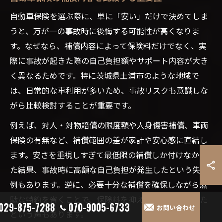
自動車保険を選ぶ際に、単に「安い」だけで決めてしま
うと、万が一の事故時に後悔する可能性が高くなりま
す。なぜなら、補償内容によって保険料だけでなく、実
際に事故が起きた際の自己負担額やサポート内容が大き
く異なるためです。特に茨城県土浦市のような地域で
は、日常的な車利用が多いため、事故リスクも意識しな
がら比較検討することが重要です。
例えば、対人・対物賠償の限度額や人身傷害補償、車両
保険の有無など、補償範囲の差が家計や安心感に直結し
ます。安さを重視しすぎて最低限の補償しか付けなかっ
た結果、事故時に高額な自己負担が発生したという失敗
例もあります。逆に、必要十分な補償を確保しながら無
駄な特約を省くことで、保険料を抑えつつも安心できた
029-875-7288
070-9005-6733
お問い合わせ
という声もあります。