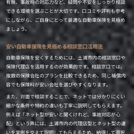
有無、事故時の対応力など、疑問や不安をしっかり相談
自動車保険の最安プランを比較検証する方
できる環境を選ぶことが大切です。口コミや評判も参考
法
にしながら、ご自身にとって最適な自動車保険を見極め
土浦市で人気の保険代理店の特徴を知る
ましょう。
ネット型と代理店型自動車保険の違い解説
安い自動車保険を見極める相談窓口活用法
自動車保険の見積もりを活用した賢い選択
術
自動車保険を安くするためには、土浦市内の相談窓口や
土浦イオンの保険相談サービスのメリット
保険代理店を活用するのが効果的です。相談窓口では、
補償バランスで考える土浦市の自動車保険
複数の保険会社のプランを比較できるため、同じ補償内
容でも保険料が安い会社を選びやすくなります。
自動車保険の補償内容を比較する重要性
家族に合った補償バランスの見直し方
また、対面で相談することで、ネットでは分かりにくい
細かな条件や特約の違いも丁寧に説明してもらえます。
保険相談窓口で補償内容を具体的に確認
例えば「ネット型が安いと聞くけれど、事故対応が心
土浦 保険代理店が提案する補償プランの特
配」という声には、土浦市内の代理店型とネット型の違
徴
いを実例を交えて説明してもらえるため、納得して選択