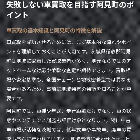
失敗しない車買取を目指す阿見町のポ
車買取選び方で損しないための基準とは
イント
車買取業者選びで重視すべき評価ポイント
車買取の基本知識と阿見町の特徴を解説
車買取で比較すべき査定基準と対応力
信頼できる車買取業者の選び方ガイド
車買取を成功させるためには、まず基本的な流れやポイ
損しないための車買取査定時の確認事項
ントを理解しておくことが大切です。茨城県稲敷郡阿見
町は地域に密着した買取業者が多く、地元ならではのア
口コミや評判を活用した車買取業者選定法
ットホームな対応や柔軟な査定が期待できます。買取相
納得の車買取へ導く阿見町の比較術
場や査定基準も、全国チェーンと地域密着型では異なる
複数車買取業者の査定比較の具体的方法
場合があるため、事前に地域特有の特徴を知ることが重
阿見町で車買取相場を把握するポイント
要です。
車買取価格の違いが生まれる理由を解説
阿見町では、車種や年式、走行距離だけでなく、車の状
無料査定を活用した車買取の賢い比較術
態やメンテナンス履歴も評価対象となります。特に中古
車買取比較で見落としがちな重要チェック
車市場が活発な茨城では、低年式車や事故車、廃車の買
信頼できる車買取を探すなら知っておきたい点
取も盛んに行われています。地域事情に合わせたサービ