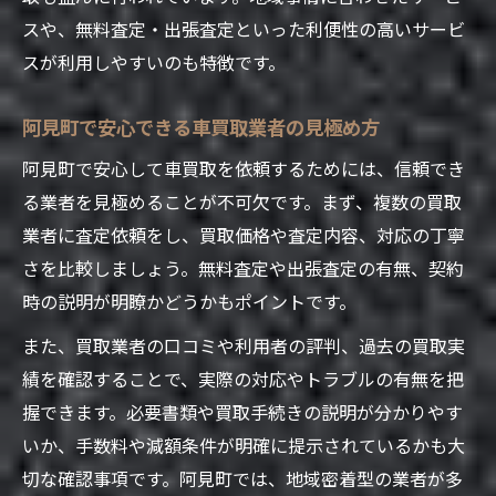
車買取の信頼性を判断するポイントとは
スや、無料査定・出張査定といった利便性の高いサービ
契約前に確認すべき車買取の重要項目
スが利用しやすいのも特徴です。
トラブルを防ぐための車買取業者チェック
阿見町で安心できる車買取業者の見極め方
法
阿見町で安心して車買取を依頼するためには、信頼でき
車買取後のサポート体制を比較しよう
る業者を見極めることが不可欠です。まず、複数の買取
車買取業者の対応力と信頼性の見抜き方
業者に査定依頼をし、買取価格や査定内容、対応の丁寧
古い車や廃車も安心できる売却のコツ
さを比較しましょう。無料査定や出張査定の有無、契約
古い車の車買取で高く売るための工夫
時の説明が明瞭かどうかもポイントです。
廃車でも安心して車買取を利用する方法
また、買取業者の口コミや利用者の評判、過去の買取実
車買取業者の廃車対応力を見極めるコツ
績を確認することで、実際の対応やトラブルの有無を把
年式や状態に左右されない車買取の秘訣
握できます。必要書類や買取手続きの説明が分かりやす
壊れた車を車買取で売る際の注意点
いか、手数料や減額条件が明確に提示されているかも大
出張査定や手数料は車買取選びの要
切な確認事項です。阿見町では、地域密着型の業者が多