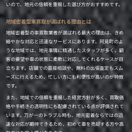
無料出張査定が車買取で選ばれる理由
いので、地元の信頼を重視した選び方がおすすめです。
車買取の手数料や諸費用の比較ポイント
地域密着型車買取が選ばれる理由とは
出張査定の流れと車買取での活用方法
地域密着型の車買取業者が選ばれる最大の理由は、きめ
手数料トラブルを防ぐ車買取業者の見極め
細やかな対応と迅速なサービスにあります。阿見町のよ
車買取で費用負担を減らすコツを紹介
うな地域では、地元事情に精通したスタッフが多く、顧
客の要望や車の状態に柔軟に対応してくれるケースが目
立ちます。店舗での直接相談や、無料の出張査定もスム
ーズに行えるため、忙しい方にも利便性が高いのが特徴
です。
また、地域での信頼を重視した経営方針が多く、買取価
格や手続きの透明性にも配慮されている点が評価されて
います。万が一のトラブル時も、地元密着ならではの迅
速な対応が期待できるため、初めて車を売却する方や高