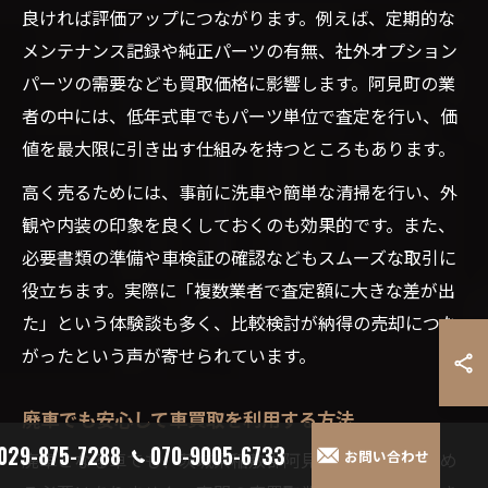
良ければ評価アップにつながります。例えば、定期的な
メンテナンス記録や純正パーツの有無、社外オプション
パーツの需要なども買取価格に影響します。阿見町の業
者の中には、低年式車でもパーツ単位で査定を行い、価
値を最大限に引き出す仕組みを持つところもあります。
高く売るためには、事前に洗車や簡単な清掃を行い、外
観や内装の印象を良くしておくのも効果的です。また、
必要書類の準備や車検証の確認などもスムーズな取引に
役立ちます。実際に「複数業者で査定額に大きな差が出
た」という体験談も多く、比較検討が納得の売却につな
がったという声が寄せられています。
廃車でも安心して車買取を利用する方法
029-875-7288
070-9005-6733
お問い合わせ
廃車となる車でも、茨城県稲敷郡阿見町では買取を諦め