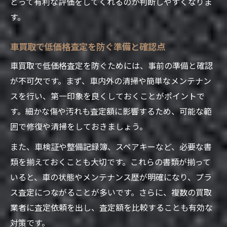
とって有利な評価をしてくれるのか判断しやすくなりま
一括査定で失敗しないためのポイント
す。
車買取一括査定のメリットと低価格リスク
車買取一括査定で失敗しない依頼方法
車買取で低価格査定を防ぐ準備と確認点
車買取営業電話のストレスを軽減する工夫
車買取で低価格査定を防ぐためには、事前の準備と確認
口コミでわかる一括査定サービスの選び方
が不可欠です。まず、車内外の清掃や簡単なメンテナン
車買取一括査定で価格差が出る理由と対策
スを行い、第一印象を良くしておくことがポイントで
す。細かな傷や汚れも査定額に影響するため、可能な範
愛車の価値を守る売却タイミングの見極め方
囲で修復や清掃をしておきましょう。
車買取で損しない売却時期のポイント解説
また、車検証や整備記録簿、スペアキーなど、必要な書
車買取価格が下がる時期の特徴と事例
類を揃えておくことも大切です。これらの書類が揃って
愛車の価値を守るための査定タイミング
いると、車の状態やメンテナンス歴が明確になり、プラ
車買取低価格を避ける最適な売却タイミン
ス査定につながることが多いです。さらに、複数の買取
グ
業者に査定依頼を出し、査定額を比較することも有効な
車買取相場の変動と売却時期の関係性
対策です。