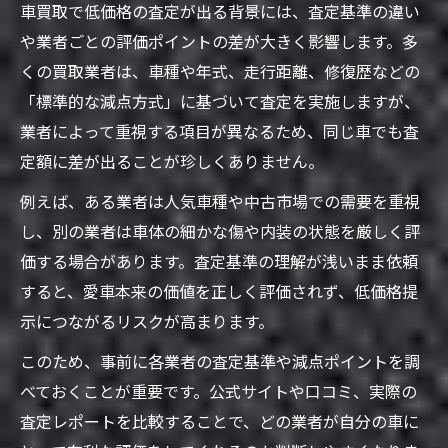
車買取の低価格査定を防ぐアピールポイン
車買取で低価格の査定が出る背景には、査定基準の違い
ト
や業者ごとの評価ポイントの差が大きく影響します。多
車買取時に有利となる愛車のメンテナンス
くの買取業者は、車種や年式、走行距離、修復歴などの
法
「標準的な減点方式」に基づいて査定を実施しますが、
業者によって重視する項目が異なるため、同じ車でも査
事前準備が車買取価格アップにつながる理
定額に差が出ることが珍しくありません。
由
車買取で納得価格を実現する情報収集術
例えば、ある業者は人気車種や中古市場での需要を重視
し、別の業者は車体の細かな傷や内装の状態を厳しく評
高値売却を実現する車買取比較術
価する場合があります。査定基準の理解が浅いまま依頼
車買取比較で低価格査定を回避する視点
すると、愛車本来の価値を正しく評価されず、低価格提
一括査定サービスで車買取価格を効率比較
示につながるリスクが高まります。
車買取ランキングや口コミの信憑性を見極
このため、事前に各業者の査定基準や減点ポイントを調
める
べておくことが重要です。公式サイトや口コミ、実際の
車買取業者ごとの特徴と比較のポイント
査定レポートを比較することで、どの業者が自分の車に
車買取比較時に確認すべき相場と条件