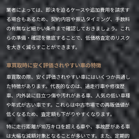
口コミから見る車買取業者の選び方
業者によっては、即決を迫るケースや追加費用を請求す
車買取口コミから読み解く信頼業者の特徴
る場合もあるため、契約内容や振込タイミング、手数料
車買取評判が悪い業者を避けるチェック項
の有無など細かい条件まで確認しておきましょう。これ
目
らの準備・確認を徹底することで、低価格査定のリスク
車買取ランキングの真実と選び方の注意点
を大きく減らすことができます。
知恵袋や口コミ活用で失敗しない業者探し
車買取業者選定で低価格査定を避ける方法
車買取時に安く評価されやすい車の特徴
車買取の際、安く評価されやすい車にはいくつか共通し
た特徴があります。代表的なのは、過走行車や修復歴
車、内外装に目立つ傷や汚れがある車、人気の低い車種
や年式が古い車です。これらは中古市場での再販価値が
低くなるため、査定額も下がりやすくなります。
特に走行距離が10万キロを超える車や、事故歴がある車
は大幅な減額対象となることが多いです。また、定期的