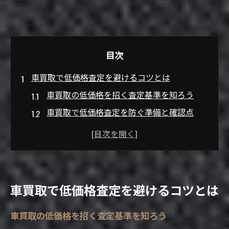
目次
車買取で低価格査定を避けるコツとは
車買取の低価格を招く査定基準を知ろう
車買取で低価格査定を防ぐ準備と確認点
車買取時に安く評価されやすい車の特徴
車買取相場を把握して低価格回避を実現
口コミや評判から学ぶ車買取の低価格回避
術
車買取で低価格査定を避けるコツとは
納得の価格を引き出す車買取の秘訣
車買取で高値を狙う交渉のコツと注意点
車買取の低価格を招く査定基準を知ろう