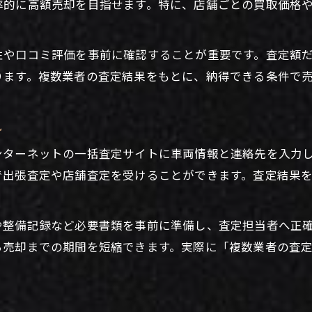
率的に高額売却を目指せます。特に、店舗ごとの買取価格
車買取で得するコツと一括査定活用法
つくば市で選ばれる車買取の新常識
性や口コミ評価を事前に確認することが重要です。査定額
つくば市で車買取が選ばれる理由とは
ります。複数業者の査定結果をもとに、納得できる条件で
地域密着型車買取と一括査定の違い
車買取における最新のトレンド紹介
れ
車買取一括査定が広がる背景を解説
ンターネットの一括査定サイトに車両情報と連絡先を入力
つくば市で利用者が増える車買取方法
で出張査定や店舗査定を受けることができます。査定結果
賢く車買取を進めるための比較ポイント
車買取一括査定で業者を賢く比較する
や整備記録など必要書類を事前に準備し、査定担当者へ正
車買取業者選びで注目すべきポイント
ら売却までの期間を短縮できます。実際に「複数業者の査
一括査定で比較したいサービス内容
車買取比較で後悔しないコツと注意点
車買取一括査定で選ぶ安心の基準