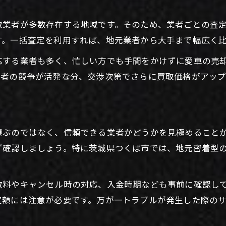
初めてでも安心の車買取一括査定ガイド
取業者が多数存在する地域です。そのため、業者ごとの査
車買取一括査定の流れをやさしく解説
す。一括査定を利用すれば、地元業者から大手まで幅広く
初めての車買取でも安心な理由とは
応する業者も多く、忙しい方でも手間をかけずに愛車の売
車買取一括査定で注意すべきポイント
業者の競争が活発な分、交渉次第でさらに買取価格がアップ
査定依頼時に必要な準備と書類まとめ
車買取一括査定のよくある疑問を解決
車買取なら一括査定サービスが便利な理由
選ぶのではなく、信頼できる業者かどうかを見極めること
車買取一括査定サービスの利便性とは
ず確認しましょう。特に茨城県つくば市では、地元密着型
車買取で一括査定が選ばれる納得の理由
一括査定なら手軽に複数業者を比較可能
数料やキャンセル時の対応、入金時期なども事前に確認し
車買取一括査定の申込手順とポイント
定額には注意が必要です。万が一トラブルが発生した際の
車買取一括査定がおすすめな利用シーン