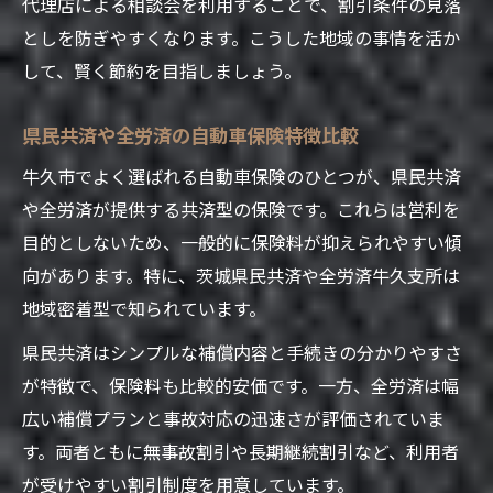
代理店による相談会を利用することで、割引条件の見落
としを防ぎやすくなります。こうした地域の事情を活か
して、賢く節約を目指しましょう。
県民共済や全労済の自動車保険特徴比較
牛久市でよく選ばれる自動車保険のひとつが、県民共済
や全労済が提供する共済型の保険です。これらは営利を
目的としないため、一般的に保険料が抑えられやすい傾
向があります。特に、茨城県民共済や全労済牛久支所は
地域密着型で知られています。
県民共済はシンプルな補償内容と手続きの分かりやすさ
が特徴で、保険料も比較的安価です。一方、全労済は幅
広い補償プランと事故対応の迅速さが評価されていま
す。両者ともに無事故割引や長期継続割引など、利用者
が受けやすい割引制度を用意しています。