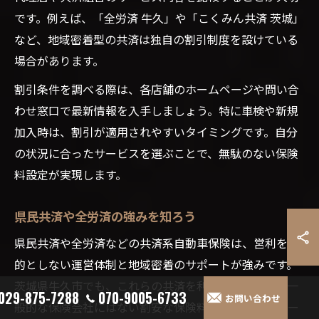
です。例えば、「全労済 牛久」や「こくみん共済 茨城」
など、地域密着型の共済は独自の割引制度を設けている
場合があります。
割引条件を調べる際は、各店舗のホームページや問い合
わせ窓口で最新情報を入手しましょう。特に車検や新規
加入時は、割引が適用されやすいタイミングです。自分
の状況に合ったサービスを選ぶことで、無駄のない保険
料設定が実現します。
県民共済や全労済の強みを知ろう
県民共済や全労済などの共済系自動車保険は、営利を目
的としない運営体制と地域密着のサポートが強みです。
茨城県牛久市でも、これらの共済を利用することで、一
029-875-7288
070-9005-6733
お問い合わせ
般的な保険会社にはない割安な保険料や独自の割引サー