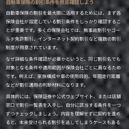
自動車保険の割引条件を徹底確認しよう
車検時の自動車保険割引活用ポイント
割引条件クリアのための必要書類確認
自動車保険の割引を最大限に活用するためには、まず各
保険会社が設定している割引条件をしっかり確認するこ
節約派向け自動車保険の選び方ガイド
とが重要です。多くの保険会社では、無事故割引やゴー
自動車保険を安くする裏ワザ徹底解説
ルド免許割引、インターネット契約割引など複数の割引
自動車保険割引の裏ワザと申請方法
制度が用意されています。
牛久市周辺で使える節約術を紹介
なぜ詳細な条件確認が必要かというと、同じ割引名でも
県民共済茨城の自動車保険利用の利点
対象となる条件や適用範囲が保険会社ごとに異なるため
車検時期と自動車保険割引の関係性
です。例えば、家族構成や車の使用目的、年間走行距離
全労済の問い合わせで得られる情報
などが割引適用の判断材料になります。
割引活用なら牛久市カーライフが充実
具体的には、保険証券や公式ウェブサイト、または店舗
自動車保険割引で快適なカーライフ実現
窓口で割引一覧表を入手し、自分に該当する条件を一つ
牛久市の自動車保険おすすめ見直し術
ずつチェックしましょう。内容を理解せずに契約を進め
カーライフサポートに役立つ割引活用例
ると、本来受けられる割引を逃してしまうケースもある