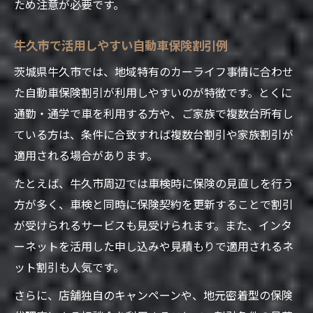
割引制度と地域サービスの併用方法
ため注意が必要です。
問い合わせしやすい保険会社の特徴
牛久市で活用しやすい自動車保険割引例
節約派注目の自動車保険割引ポイント
茨城県牛久市では、地域特有のカーライフ事情に合わせ
自動車保険割引の最新ポイントを解説
た自動車保険割引が利用しやすいのが特徴です。とくに
節約派必見の保険料軽減テクニック
通勤・通学で車を利用する方や、ご家族で複数台所有し
牛久市で利用できる割引条件の探し方
ている方は、条件に合致すれば複数台割引や家族割引が
県民共済や全労済の強みを知ろう
適用される場合があります。
問い合わせ時に確認すべき事項とは
たとえば、牛久市周辺では車検時に保険の見直しを行う
地域特有サービスを利用した安心の備え
方が多く、車検と同時に保険契約を更新することで割引
牛久市独自の自動車保険割引サービス
が受けられるサービスも見受けられます。また、インタ
地域特有の割引条件とそのメリット
ーネットを活用した申し込みや見積もりで適用されるネ
自動車保険の地域サービス徹底活用術
ット割引も人気です。
安心できる保険選びの問い合わせ方法
さらに、店舗独自のキャンペーンや、地元密着型の保険
車検と自動車保険割引の賢い連携法