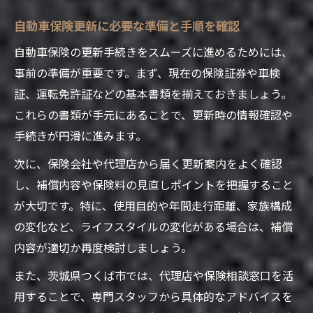
めるコツ
自動車保険更新に必要な準備と手順を確認
安心のために知りたい自動車保険更新手順
自動車保険の更新手続きをスムーズに進めるためには、
自動車保険更新手順の全体像と流れを解説
事前の準備が重要です。まず、現在の保険証券や車検
つくば市で安心して保険を更新するポイン
証、運転免許証などの基本書類を揃えておきましょう。
ト
これらの書類が手元にあることで、更新時の情報確認や
事前準備で自動車保険更新の不安を解消す
手続きが円滑に進みます。
る方法
次に、保険会社や代理店から届く更新案内をよく確認
自動車保険更新に必要な書類と持ち物の一
し、補償内容や保険料の見直しポイントを把握すること
覧
が大切です。特に、使用目的や年間走行距離、家族構成
つくば市の保険代理店で相談できる自動車
の変化など、ライフスタイルの変化がある場合は、補償
保険更新
内容が適切か再度検討しましょう。
必要書類から始める保険の更新準備術
また、茨城県つくば市では、代理店や保険相談窓口を活
自動車保険更新で必要な書類の揃え方ポイ
用することで、専門スタッフから具体的なアドバイスを
ント