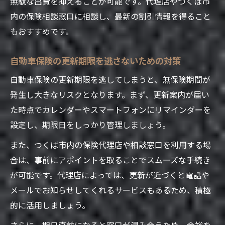
無駄な出費を抑えることが可能です。代理店やつくば市
自動車保険更新前に確認したい最新FAQ情報
内の保険相談窓口に相談し、最新の割引情報を得ること
自動車保険を見直す際のポイントを紹介
もおすすめです。
自動車保険見直しで保険料を抑えるコツと
は
自動車保険の更新期限を逃さないための対策
つくば市の保険代理店を活用した見直し術
自動車保険の更新期限を逃してしまうと、無保険期間が
紹介
発生し大きなリスクとなります。まず、更新案内が届い
自動車保険更新時に適切なプランを選ぶ方
た時点でカレンダーやスマートフォンにリマインダーを
法
設定し、期限日をしっかり管理しましょう。
自動車保険の保障内容を再確認する重要性
また、つくば市内の保険代理店や相談窓口を利用する場
保険相談で自動車保険選びを失敗しないた
合は、事前にアポイントを取ることでスムーズな手続き
めに
が可能です。代理店によっては、更新が近づくと電話や
メールでお知らせしてくれるサービスもあるため、積極
的に活用しましょう。
さらに、期日直前になると窓口が混み合うため、余裕を