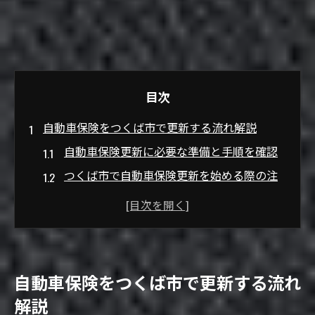
目次
自動車保険をつくば市で更新する流れ解説
自動車保険更新に必要な準備と手順を確認
つくば市で自動車保険更新を始める際の注
意点
自動車保険更新時に見落としやすいポイン
ト解説
自動車保険の更新期限を逃さないための対
自動車保険をつくば市で更新する流れ
策
解説
つくば市の行政窓口で自動車保険更新を進