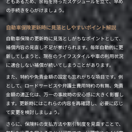
方法
ともあるため、余裕を持ったスケジュールを立て、早め
の手続きを心がけましょう。
保険代理店活用で自動車保険更新を効率化
する術
自動車保険更新時に見落としやすいポイント解説
自動車保険更新時に押さえたい手続きの流
れ
自動車保険の更新時に見落としがちなポイントとして、
補償内容の見直し不足が挙げられます。毎年自動的に更
最新情報で自動車保険更新がスムーズに
新してしまうと、現在のライフスタイルや車の利用状況
自動車保険更新の最新動向と制度変更を解
に適合しない補償が続いてしまうことがあります。
説
また、特約や免責金額の設定も忘れがちな項目です。例
つくば市で注目の自動車保険最新サービス
として、ロードサービスや弁護士費用特約の有無、免責
紹介
金額の適正化は、万一の事故時の安心感に大きく影響し
自動車保険更新時に知っておきたい注意点
ます。更新時にはこれらの内容を再確認し、必要に応じ
まとめ
て変更を検討しましょう。
オンラインで手続きできる自動車保険更新
の魅力
さらに、保険料の支払方法や割引制度を見直すことで、