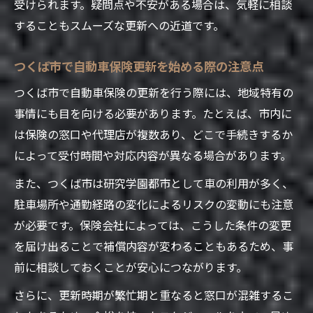
受けられます。疑問点や不安がある場合は、気軽に相談
つくば市ならではの自動車保険必要書類の
することもスムーズな更新への近道です。
特徴
つくば市で自動車保険更新を始める際の注意点
自動車保険更新時の書類不備を防ぐチェッ
ク方法
つくば市で自動車保険の更新を行う際には、地域特有の
保険更新で困らないための書類事前確認術
事情にも目を向ける必要があります。たとえば、市内に
は保険の窓口や代理店が複数あり、どこで手続きするか
自動車保険の証券番号やナンバー確認のコ
によって受付時間や対応内容が異なる場合があります。
ツ
つくば市で失敗しない自動車保険更新のコツ
また、つくば市は研究学園都市として車の利用が多く、
自動車保険更新でよくある失敗例とその対
駐車場所や通勤経路の変化によるリスクの変動にも注意
策
が必要です。保険会社によっては、こうした条件の変更
を届け出ることで補償内容が変わることもあるため、事
つくば市でスムーズに保険を更新するポイ
前に相談しておくことが安心につながります。
ント
自動車保険の見直しと更新を同時に進める
さらに、更新時期が繁忙期と重なると窓口が混雑するこ