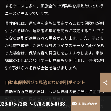
するケースも多く、家族全体で保険料を抑えたいという
ニーズが高まっています。
具体的には、運転者を家族に限定することで保険料が割
引されるほか、運転者の年齢を高めに設定することでさ
らなる割引が適用される場合があります。また、子ども
が免許を取得した際や家族のライフステージに変化があ
った場合は、保険内容の見直しをおすすめします。家族
構成の変化に合わせて一括見積もりを活用し、最適な割
引が受けられる保険会社を選びましょう。
自動車保険選びで見逃せない割引ポイント
自動車保険を選ぶ際は、つい保険料の安さだけに注目し
がちですが、見逃せない割引ポイントがいくつもありま
029-875-7288
070-9005-6733
お問い合わせ
す。例えば、「無事故割引」「複数契約割引」「エコカ