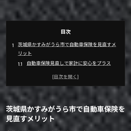
目次
茨城県かすみがうら市で自動車保険を見直すメ
リット
自動車保険見直しで家計に安心をプラス
自動車保険の変更で補償内容を最適化
自動車保険乗り換え時のチェックポイント
自動車保険選びで生活スタイルに合う提案
自動車保険の見直しで無駄な出費を抑える
茨城県かすみがうら市で自動車保険を
方法
見直すメリット
一括見積もりなら効率的に最適な自動車保険選
びを実現