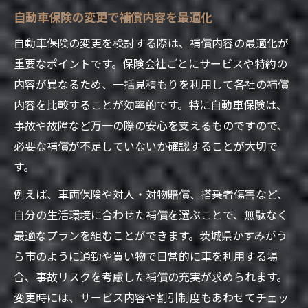
自動車保険会社の信頼性を見極めるチェッ
自動車保険の変更で補償内容を最適化
ク法
自動車保険の変更を検討する際は、補償内容の最適化が
見積もり活用で自動車保険の選択肢を広げ
重要なポイントです。保険会社ごとにサービスや特約の
る
内容が異なるため、一括見積もりを利用して各社の補償
忙しい方へ スマホで自動車保険の見積もり革命
内容を比較することが効率的です。特に自動車保険は、
スマホで手軽に自動車保険を一括見積もり
事故や故障など万一の際の安心を支えるものですので、
自動車保険見積もりがスキマ時間で完結す
必要な補償が不足していないか確認することが大切で
る理由
す。
時短で自動車保険を探す最新の方法
例えば、車両保険や対人・対物賠償、搭乗者傷害など、
スマホ操作で自動車保険の比較が簡単に
自分の生活環境に合わせた補償を選ぶことで、無駄なく
自動車保険の手続きがスマホでストレスフ
最適なプランを組むことができます。茨城県かすみがう
リーに
ら市のように通勤や買い物で日常的に車を利用する場
割引を最大限活用する自動車保険選びのコツ
合、事故リスクを考慮した補償の充実が求められます。
変更時には、サービス内容や割引制度もあわせてチェッ
自動車保険の各種割引制度を徹底活用