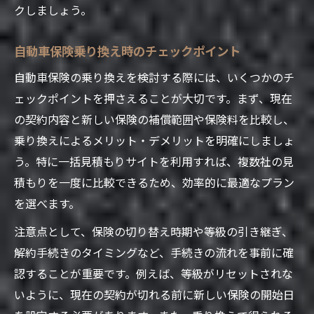
クしましょう。
自動車保険の等級アップで保険料を節約
自動車保険の乗り換え割引の見極め方
自動車保険乗り換え時のチェックポイント
家族構成に応じた自動車保険割引の活用術
自動車保険の乗り換えを検討する際には、いくつかのチ
自動車保険選びで見逃せない割引ポイント
ェックポイントを押さえることが大切です。まず、現在
ライフスタイル変化に合う自動車保険選びの新
の契約内容と新しい保険の補償範囲や保険料を比較し、
常識
乗り換えによるメリット・デメリットを明確にしましょ
家族構成の変化と自動車保険の見直し方法
う。特に一括見積もりサイトを利用すれば、複数社の見
車の使用状況に合わせた自動車保険の選び
積もりを一度に比較できるため、効率的に最適なプラン
方
を選べます。
自動車保険でライフイベントに柔軟対応
注意点として、保険の切り替え時期や等級の引き継ぎ、
ライフスタイル別自動車保険の最適化ポイ
解約手続きのタイミングなど、手続きの流れを事前に確
ント
認することが重要です。例えば、等級がリセットされな
自動車保険の見直しで将来のリスクに備え
いように、現在の契約が切れる前に新しい保険の開始日
る