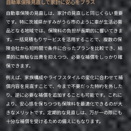
自動車保険見直しで家計に安心をプラス
自動車保険一括見積もりの基本的な流れ
自動車保険の見直しは、家計の見直しと同じくらい重要
自動車保険一括見積もりの使い方と利点
です。特に茨城県かすみがうら市のように車が生活必需
複数社の自動車保険をまとめて比較するコ
品となる地域では、保険料の負担が長期的に響いてきま
ツ
す。一括見積もりサービスを活用することで、複数の保
自動車保険一括見積もりで営業電話を回避
険会社から短時間で条件に合ったプランを比較でき、結
果的に無駄な出費を抑えつつ、必要な補償をしっかり確
自動車保険一括見積もりで時短とコスパを
保できます。
両立
自動車保険の比較のポイントと見積もり活用法
例えば、家族構成やライフスタイルの変化に合わせて補
償内容を見直すことで、今まで不要だった特約を外した
自動車保険比較時に重視したい補償内容
り、逆に必要な補償を追加することも可能です。これに
自動車保険の見積もりで費用とサービスを
より、安心感を保ちつつも保険料を最適化できるのが大
分析
きなメリットです。定期的な見直しは、万が一の際にも
自動車保険の等級や割引制度を上手に使う
十分な補償を受けるための備えにもなります。
方法