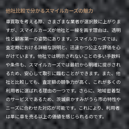
他社と比較しての優位性を知る
他社比較で分かるスマイルカーズの魅力
査定時に注意すべきポイント
車買取を考える際、さまざまな業者が選択肢に上がりま
買取後のフォロー体制について
すが、スマイルカーズが他社と一線を画す理由は、透明
スマイルカーズで安心取引を実現する車買取の
性と顧客第一の姿勢にあります。スマイルカーズでは、
コツ
査定時における詳細な説明と、迅速かつ公正な評価を心
取引前に知っておくべき基本情報
がけています。他社では明示されないことの多い手数料
安心して取引するためのポイント
や条件も、スマイルカーズでは最初から明確に提示され
取引後のトラブルを防ぐための対策
るため、安心して取引に臨むことができます。また、他
査定時のチェックリスト活用法
社と比較しても、査定額の競争力が高く、これが多くの
利用者に選ばれる理由の一つです。さらに、地域密着型
満足度を高めるコミュニケーションの重要
のサービスであるため、茨城県かすみがうら市の特性や
性
ニーズに合わせた対応が可能です。これにより、利用者
実際の取引事例から学ぶ成功の秘訣
は単に車を売る以上の価値を感じられるのです。