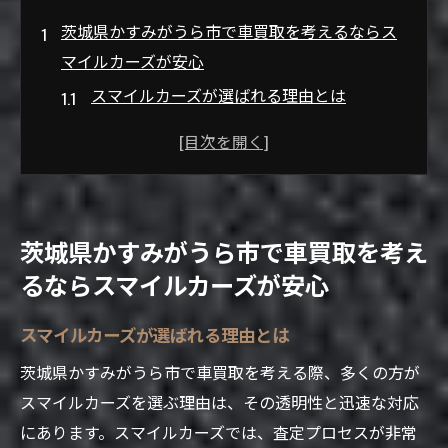
茨城県かすみがうら市で車買取を考えるならス
マイルカーズが安心
スマイルカーズが選ばれる理由とは
地域密着型のサービスで安心感を提供
茨城県かすみがうら市特有の車買取事情
スマイルカーズでの査定体験談
他社比較で分かるスマイルカーズの魅力
茨城県かすみがうら市で車買取を考え
実際の利用者の声で見る信頼性
るならスマイルカーズが安心
経験豊かなスタッフが行う車買取の迅速査定と
高価買取の実現
スマイルカーズが選ばれる理由とは
査定のプロが提供する安心の価格
茨城県かすみがうら市で車買取を考える際、多くの方が
高価買取を実現する理由とは
スマイルカーズを選ぶ理由は、その透明性と迅速な対応
査定の流れと事前準備のポイント
にあります。スマイルカーズでは、査定プロセスが非常