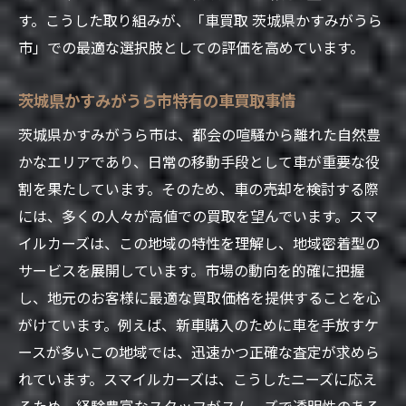
初めての方でも安心の利用ガイド
す。こうした取り組みが、「車買取 茨城県かすみがうら
高価買取を引き出すためのポイント
市」での最適な選択肢としての評価を高めています。
買取の流れと必要書類の準備
スマイルカーズでの査定予約方法
茨城県かすみがうら市特有の車買取事情
満足度を高めるコミュニケーション術
茨城県かすみがうら市は、都会の喧騒から離れた自然豊
利用者の体験談から学ぶ活用法
かなエリアであり、日常の移動手段として車が重要な役
スマイルカーズが提供するかすみがうら市での
割を果たしています。そのため、車の売却を検討する際
高価車買取の秘訣
には、多くの人々が高値での買取を望んでいます。スマ
イルカーズは、この地域の特性を理解し、地域密着型の
地域特性を活かした高価買取のポイント
サービスを展開しています。市場の動向を的確に把握
市場動向を反映した適正価格の提示
し、地元のお客様に最適な買取価格を提供することを心
車種別の高価買取ノウハウ
がけています。例えば、新車購入のために車を手放すケ
買取実績から見る成功事例
ースが多いこの地域では、迅速かつ正確な査定が求めら
専門スタッフによる適正な査定
れています。スマイルカーズは、こうしたニーズに応え
お客様に寄り添ったサービス提供
るため、経験豊富なスタッフがスムーズで透明性のある