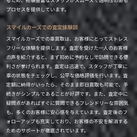
賢い車買取を実現するためのスマイルカーズの
プロセスを提供しています。
特徴とは
スマイルカーズでの査定体験談
業界トップクラスの査定力
お客様満足度を追求する姿勢
スマイルカーズでの車買取は、お客様にとってストレス
フリーな体験を提供します。査定を受けた一人のお客様
スマイルカーズ独自の買取システム
の声を紹介すると、まず初めに予約なしで訪問できる便
経験に基づく的確なアドバイス
利さが挙げられます。査定は迅速で、スタッフが丁寧に
柔軟な対応力と顧客サポート
車の状態をチェックし、公平な価格評価を行います。査
再利用・再販を意識した買取方針
定額に納得がいったら、そのまま即日買取も可能で、手
車買取を成功させる茨城県かすみがうら市のス
続きがシンプルであることが好評です。また、査定中に
マイルカーズ活用術
疑問点があればすぐに質問できるフレンドリーな雰囲気
地域とのネットワークを活かした取引
も、多くのお客様に安心感を与えています。査定後のフ
高価買取を実現するための事前準備
ォローアップも充実しており、お客様の不安を解消する
ためのサポートが徹底されています。
スマイルカーズを最大限に活用する方法