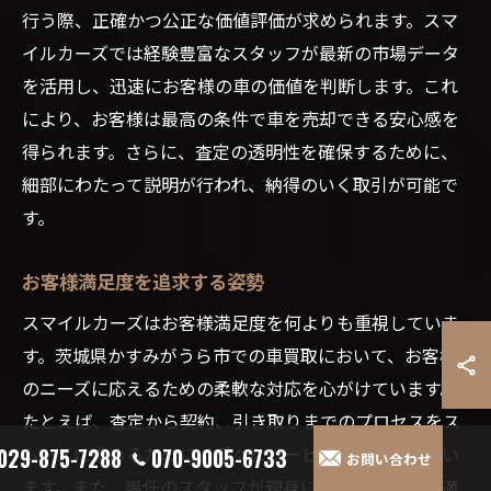
行う際、正確かつ公正な価値評価が求められます。スマ
イルカーズでは経験豊富なスタッフが最新の市場データ
を活用し、迅速にお客様の車の価値を判断します。これ
により、お客様は最高の条件で車を売却できる安心感を
得られます。さらに、査定の透明性を確保するために、
細部にわたって説明が行われ、納得のいく取引が可能で
す。
お客様満足度を追求する姿勢
スマイルカーズはお客様満足度を何よりも重視していま
す。茨城県かすみがうら市での車買取において、お客様
のニーズに応えるための柔軟な対応を心がけています。
たとえば、査定から契約、引き取りまでのプロセスをス
ムーズに進めるために、様々なサービスが提供されてい
029-875-7288
070-9005-6733
お問い合わせ
ます。また、専任のスタッフが親身に相談に応じ、最適