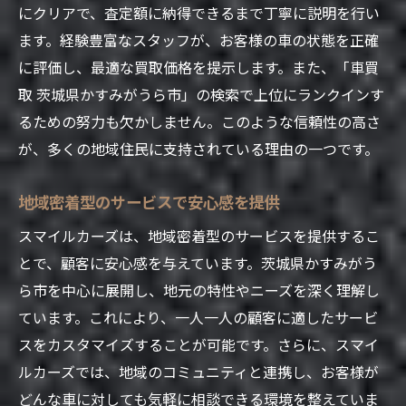
にクリアで、査定額に納得できるまで丁寧に説明を行い
迅速な対応でスムーズな取引を実現
ます。経験豊富なスタッフが、お客様の車の状態を正確
スタッフの専門知識と対応力
に評価し、最適な買取価格を提示します。また、「車買
お客様のニーズに合わせた柔軟な対応
取 茨城県かすみがうら市」の検索で上位にランクインす
スマイルカーズの透明性ある査定プロセスで安
るための努力も欠かしません。このような信頼性の高さ
心の車買取
が、多くの地域住民に支持されている理由の一つです。
査定基準の詳細解説
透明性を確保するプロセスの紹介
地域密着型のサービスで安心感を提供
お客様への丁寧な説明とフォロー
スマイルカーズは、地域密着型のサービスを提供するこ
価格に納得できる理由を知る
とで、顧客に安心感を与えています。茨城県かすみがう
査定のポイントとその影響
ら市を中心に展開し、地元の特性やニーズを深く理解し
ています。これにより、一人一人の顧客に適したサービ
安心の取引を支えるスタッフの対応
スをカスタマイズすることが可能です。さらに、スマイ
車買取で満足度を高めるスマイルカーズの利用
ルカーズでは、地域のコミュニティと連携し、お客様が
方法を徹底解説
どんな車に対しても気軽に相談できる環境を整えていま