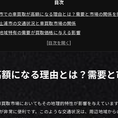
目次
市での車買取が高額になる理由とは？需要と市場の関係を
土浦市の交通状況と車買取市場の関係
地域特有の需要が買取価格に与える影響
土浦市における車の人気モデルとその買取傾向
市場の変動が買取価格に与える影響
季節要因が土浦市の車買取に及ぼす影響
地域の経済動向が車買取市場に与える影響
高額になる理由とは？需要と
取で成功するための査定ポイント土浦市で車を高く売るコ
車の状態を維持するためのメンテナンス方法
査定を有利に進めるための準備事項
車買取市場においてもその地理的特性が影響を与えていま
土浦市で人気の高いオプションとその価値
動が非常に便利です。このような交通状況は、周辺地域から
査定士にアピールするためのポイント