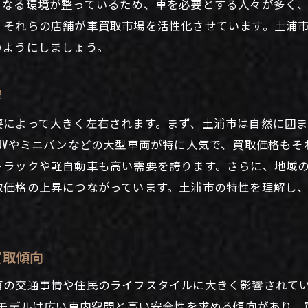
となる環境が整っているため、車を必要とする人々が多く
査定前に確認すべき車の書類と準備
、それらの店舗が車買取市場を活性化させています。土浦
買取価格を高くするための交渉テクニック
いようにしましょう。
市の車市場分析買取価格を高くするための戦略とは
土浦市での販売実績と買取価格の相関
響
競合他社との差別化ポイントの分析
要によって大きく左右されます。まず、土浦市は自然に囲
市場の需要に応じた買取戦略の策定
UVやミニバンなどの大型車両が特に人気で、買取価格も
買取市場のトレンドと価格設定方法
トラックや軽自動車も高い需要を誇ります。さらに、地域
有利な車買取のための市場リサーチ術
取価格の上昇につながっています。土浦市の特性を理解し
市場分析から見た今後の車買取戦略
ての車買取でも安心！土浦市での売却手続きの流れを紹介
買取傾向
車買取の基本的な流れとそのステップ
土浦市での車買取手続き必要書類一覧
有の交通事情や住民のライフスタイルに大きく影響されて
のモデルは広い車内空間と高い安全性を求める傾向があり
初めての方必見！安心できる買取業者の選び方