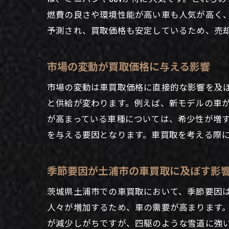
燃費の良さや環境性能が高い車も人気が高く
予測され、買取価格も安定しているため、売
市場の変動が買取価格に与える影響
高価
市場の変動は車買取価格に直接的な影響を及
と供給が変わります。例えば、新モデルの車
が高まっている車種については、希少性が増
を与える要因となります。車買取を考える際
季節要因が土浦市の車買取に及ぼす影
茨城県土浦市での車買取において、季節要因
土浦
人々が増加するため、車の需要が高まります。
が減少しがちですが、四駆のような雪道に強