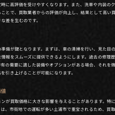
高価買取を実現した成功事例
定時に高評価を受けやすくなります。また、洗車や内装の
初めての車売却で感じたポイントと反省点
ることで、買取業者からの評価が向上し、結果として高い
きな差を生むのです。
土浦市での買取交渉成功体験談
実際の売却体験から学ぶ買取のコツ
土浦市での車買取における利用者の声
買取価格を引き上げた体験談とその秘訣
の準備が鍵となります。まずは、車の清掃を行い、見た目
な情報をスムーズに提供できるようにします。過去の修理
特有の需要に適した装備やオプションがある場合、それを
格を引き上げることが可能になります。
価値
ョンが買取価格に大きな影響を与えることがあります。特
れらは、市街地での運転が多い土浦市で重宝されるため、買