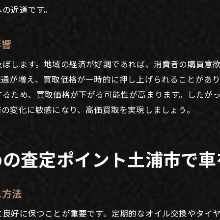
地域特有の生活スタイルと車の需要
への近道です。
中古車需要の高まりが市場に与える影響
土浦市の消費者ニーズと車種の関係
影響
中古車需要増加の背景とその要因
及ぼします。地域の経済が好調であれば、消費者の購買意
土浦市における中古車市場の動向と分析
流通が増え、買取価格が一時的に押し上げられることがあ
取の流れを解説土浦市での売却をスムーズに進めるために
するため、買取価格が下がる可能性が高まります。したが
売却前に知っておくべき手続きのポイント
済の変化に敏感になり、高価買取を実現しましょう。
安心して売却するための流れの理解
査定から契約までの流れを詳しく解説
めの査定ポイント土浦市で車
土浦市でのスムーズな取引の秘訣
車買取手続きの時間を短縮するための工夫
土浦市での車買取の流れにおける注意点
ス方法
市での車買取体験談賢く売却するための実例紹介
に良好に保つことが重要です。定期的なオイル交換やタイ