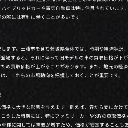
、ハイブリッドカーや電気自動車は特に注目されています
査定から契約までの手続きのポイント
却の際には有利に働くことが多いです。
車買取におけるトラブルを避けるための対策
初めての売却をスムーズに進めるための心構え
買取の秘訣とは？土浦市での車買取を成功させる方法
ぼします。土浦市を含む茨城県全体では、時期や経済状況
土浦市での高価買取実現のために知っておくべき事
が登場すると、それに伴って旧モデルの車の買取価格が下
買取価格を引き上げるための交渉術
すため買取価格が上がることがあります。また、地元の経
土浦市の買取業者選びの重要ポイント
には、これらの市場動向を把握しておくことが重要です。
買取価格に影響する要素とその対策
車の価値を最大限に引き出すための方法
響
土浦市特有の高価買取のポイントを分析
は価格に大きな影響を与えます。例えば、春から夏にかけ
市の中古車需要が注目を集める理由とその影響を考察
こうした時期には、特にファミリーカーやSUVの買取価
土浦市の中古車市場の現状と将来性
い車種に関しては需要が増すため、価格が安定することも