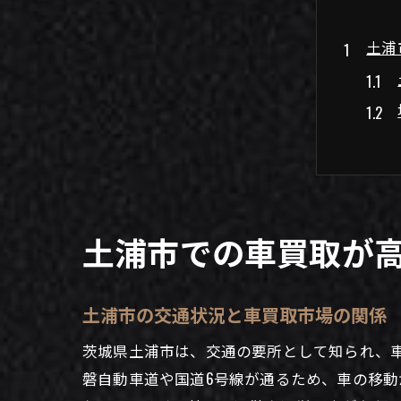
土浦
土浦市での車買取が
車買
土浦市の交通状況と車買取市場の関係
茨城県土浦市は、交通の要所として知られ、
磐自動車道や国道6号線が通るため、車の移