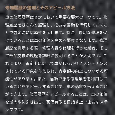
買取と下取りの違いとメリット
修理履歴の整理とそのアピール方法
実例に学ぶ車買取での成功談とその裏側
車の修理履歴は査定において重要な要素の一つです。修
成功者に聞く：高価買取を実現した秘訣
理履歴をきちんと整理し、必要な書類を準備しておくこ
失敗から学ぶ注意点と改善策
とで査定時に信頼性を示せます。特に、適切な修理を受
けていることは車の価値を高める要素となります。修理
交渉の達人が教える実践テクニック
履歴を提示する際、修理内容や修理を行った業者、そし
買取業者との信頼関係の築き方
て部品交換の履歴を詳細に説明することが大切です。こ
事例を通して学ぶ査定アップのコツ
れにより、査定士に対して車がしっかりとメンテナンス
購入者視点で考える売却ポイント
されている印象を与えられ、査定額の向上につながる可
信頼できる車買取業者の見分け方を伝授
能性があります。また、信頼できる修理業者を利用して
口コミと評判から見る業者選びのポイント
いることをアピールすることで、車の品質を伝えること
公式サイトで確認すべき情報
ができます。修理履歴をアピールすることは、車の価値
を最大限に引き出し、高価買取を目指す上で重要なステ
訪問時にチェックしたい業者の対応
ップです。
契約書に記載される重要事項の確認方法