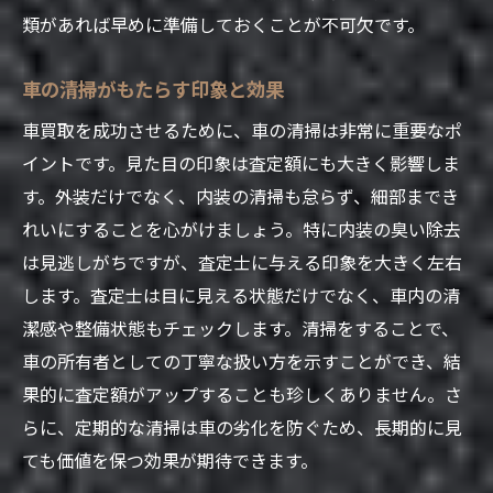
類があれば早めに準備しておくことが不可欠です。
日常点検の重要性と実践方法
車を長持ちさせるための駐車場選び
車の清掃がもたらす印象と効果
季節ごとのメンテナンスポイント
車買取を成功させるために、車の清掃は非常に重要なポ
走行距離を抑える運転術
イントです。見た目の印象は査定額にも大きく影響しま
洗車の頻度と正しい方法
す。外装だけでなく、内装の清掃も怠らず、細部までき
車内環境を快適に保つための工夫
れいにすることを心がけましょう。特に内装の臭い除去
高価買取を狙うなら知っておくべき車買取の基
は見逃しがちですが、査定士に与える印象を大きく左右
礎知識
します。査定士は目に見える状態だけでなく、車内の清
潔感や整備状態もチェックします。清掃をすることで、
車買取の流れを理解しよう
車の所有者としての丁寧な扱い方を示すことができ、結
査定額に影響する主な要素
果的に査定額がアップすることも珍しくありません。さ
車種や年式による価値の変動
らに、定期的な清掃は車の劣化を防ぐため、長期的に見
買取業者の選び方とその基準
ても価値を保つ効果が期待できます。
査定時に求められる情報とその準備