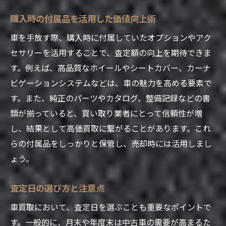
業者の所在地や規模がもたらす安心感
購入時の付属品を活用した価値向上術
トラブル回避のための事前準備
車を手放す際、購入時に付属していたオプションやアク
車買取でよくある質問とその対策法を紹介
セサリーを活用することで、査定額の向上を期待できま
査定額が低い理由とその対処法
す。例えば、高品質なホイールやシートカバー、カーナ
契約後のキャンセルは可能か？
ビゲーションシステムなどは、車の魅力を高める要素で
車検が切れている状態での買取について
す。また、純正のパーツやカタログ、整備記録などの書
ローン残債がある場合の買取方法
類が揃っていると、買い取り業者にとって信頼性が増
し、結果として高価買取に繋がることがあります。これ
過走行車でも高価買取は可能か？
らの付属品をしっかりと保管し、売却時には活用しまし
自動車保険の引き継ぎ方法
ょう。
査定日の選び方と注意点
車買取において、査定日を選ぶことも重要なポイントで
す。一般的に、月末や年度末は中古車の需要が高まるた