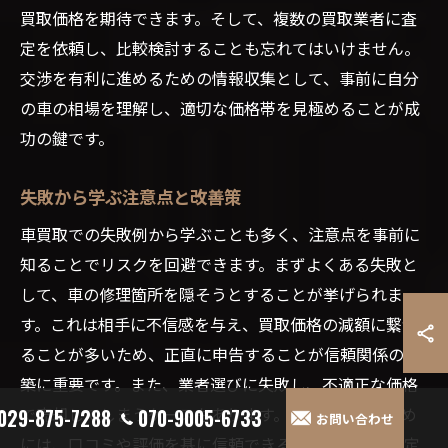
買取価格を期待できます。そして、複数の買取業者に査
定を依頼し、比較検討することも忘れてはいけません。
交渉を有利に進めるための情報収集として、事前に自分
の車の相場を理解し、適切な価格帯を見極めることが成
功の鍵です。
失敗から学ぶ注意点と改善策
車買取での失敗例から学ぶことも多く、注意点を事前に
知ることでリスクを回避できます。まずよくある失敗と
して、車の修理箇所を隠そうとすることが挙げられま
す。これは相手に不信感を与え、買取価格の減額に繋が
ることが多いため、正直に申告することが信頼関係の構
築に重要です。また、業者選びに失敗し、不適正な価格
で売却してしまうケースもあります。これを避けるため
029-875-7288
070-9005-6733
お問い合わせ
には、口コミや評価を基に信頼できる業者を選び、査定