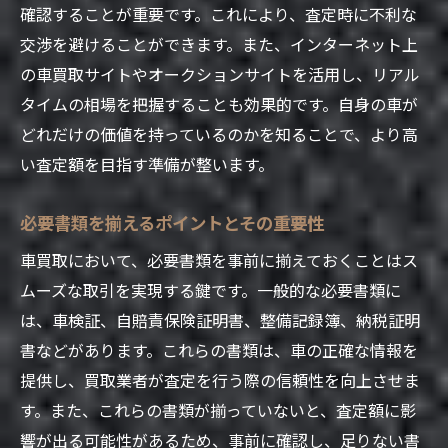
影響
確認することが重要です。これにより、査定時に不利な
交渉を避けることができます。また、インターネット上
内装のメンテナンスで査定アップを狙う方
の車買取サイトやオークションサイトを活用し、リアル
法
タイムの相場を把握することも効果的です。自身の車が
小さな傷や凹みを修正するコストパフォー
どれだけの価値を持っているのかを知ることで、より高
マンス
い査定額を目指す準備が整います。
バッテリー交換のタイミングとその重要性
交渉術で差をつける車買取のポイントを解説
必要書類を揃えるポイントとその重要性
交渉前に知っておくべき基礎知識
車買取において、必要書類を事前に揃えておくことはス
売主の強みを活かしたアピール術
ムーズな取引を実現する鍵です。一般的な必要書類に
買取業者との信頼構築のコツ
は、車検証、自賠責保険証明書、整備記録簿、納税証明
交渉時に注意したい誤解を招く表現
書などがあります。これらの書類は、車の正確な情報を
査定額の根拠を明確にする技
提供し、買取業者が査定を行う際の信頼性を向上させま
す。また、これらの書類が揃っていないと、査定額に影
最終合意に至るまでのステップと確認事項
響が出る可能性があるため、事前に確認し、足りない書
車の状態を保つための秘訣とその重要性