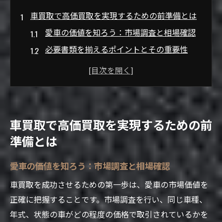
車買取で高価買取を実現するための前準備とは
愛車の価値を知ろう：市場調査と相場確認
必要書類を揃えるポイントとその重要性
車の清掃がもたらす印象と効果
修理履歴の整理とそのアピール方法
購入時の付属品を活用した価値向上術
査定日の選び方と注意点
車買取で高価買取を実現するための前
車買取の査定額を上げるためのメンテナンス方
準備とは
法
愛車の価値を知ろう：市場調査と相場確認
定期的なオイル交換とその効果
タイヤの状態チェックと交換時期の見極め
車買取を成功させるための第一歩は、愛車の市場価値を
方
正確に把握することです。市場調査を行い、同じ車種、
エンジンルームの清掃がもたらす査定への
年式、状態の車がどの程度の価格で取引されているかを