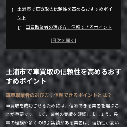
土浦市で車買取の信頼性を高めるおすすめポイ
ント
車買取業者の選び方：信頼できるポイント
とは？
査定の透明性が重要な理由
顧客満足度を高めるためのサービス
迅速な対応が信頼性を左右する
土浦市で車買取の信頼性を高めるおす
地域密着型のサービスのメリット
すめポイント
土浦市での高価買取事例
車買取サービスを利用する際の重要なチェック
車買取業者の選び方：信頼できるポイントとは？
ポイント
車買取を成功させるためには、信頼できる業者を選ぶこ
契約前に確認すべき書類と条件
とが重要です。まず、業者の実績を確認しましょう。長
査定プロセスの流れを理解する
年の経験や多くの取引実績がある業者は、信頼性が高い