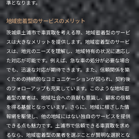
準となります。
車を高く売るために知っておくべき査定のポイ
ント
地域密着型のサービスのメリット
査定額を上げるための準備
茨城県土浦市で車買取を考える際、地域密着型のサービ
車の状態を最適化する方法
スは大きなメリットを提供します。地域密着型のサービ
買取価格を最大化するための交渉術
スは、地元のニーズを理解し、地域特有の状況に適応し
査定士に伝えるべき重要情報
た対応が可能です。例えば、急な車の処分が必要な場合
でも、迅速な対応が期待できます。また、信頼関係を築
土浦市での査定シミュレーション
くための持続的なコミュニケーションが図られ、契約後
買取相場と市場動向を知る
のフォローアップも充実しています。このような地域密
着型の業者は、地域社会への貢献も意識し、顧客の信頼
を得る基盤となっています。さらに、地域に根ざした情
報網を駆使し、他の地域にはない独自のサービスを提供
できる点も魅力です。土浦市で信頼できる車買取を求め
るなら、地域密着型の業者を選ぶことが賢明な選択とな