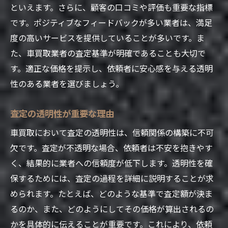
買取金額の妥当性を見極める方法
といえます。さらに、顧客の口コミや評価も重要な指標
です。ポジティブなフィードバックが多い業者は、満足
車買取におけるトラブルを防ぐために
度の高いサービスを提供していることが多いです。ま
口コミやレビューのチェック方法
た、車買取業者の査定基準が明確であることも大切で
担当者の専門知識を見極める
す。適正な価格を提示し、依頼者に安心感を与える透明
茨城県土浦市の実績豊富な車買取業者を選ぶ理
性のある業者を選びましょう。
由
地元での実績が信頼の証
査定の透明性が重要な理由
長年の経験がもたらす安心感
車買取において査定の透明性は、信頼関係の構築に不可
地元ならではの市場理解の強み
欠です。査定が不透明な場合、依頼者は不安を抱きやす
顧客に寄り添った対応が評判
く、結果的に業者への信頼度が低下します。透明性を確
豊富な取引実績が示す信頼性
保するためには、査定の過程を詳細に説明することが求
められます。たとえば、どのような基準で査定額が決ま
地域社会への貢献と信頼構築
るのか、また、どのようにしてその価格が算出されるの
車買取で信頼を得るための透明性と迅速な対応
かを具体的に伝えることが重要です。これにより、依頼