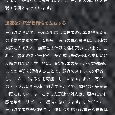
現する鍵となっています。
地域密着型サービスの強み
プロフェッショナルな査定スタッフ
迅速な対応が信頼性を左右する
口コミで広がる信頼と安心感
車買取において、迅速な対応は消費者の信頼を得るため
迅速かつ丁寧な対応の評判
の重要な要素です。茨城県土浦市の買取業者は、迅速な
顧客ニーズに応える柔軟な対応
対応に力を入れ、顧客との信頼関係を築いています。こ
土浦市での買取実績が示す信頼性
れは、査定のスピードや、契約成立後の迅速な支払いに
信頼できる車買取業者の選び方とお客様の声
反映されています。特に、査定結果の提示から契約締結
実際のお客様の声から学ぶ
までの時間を短縮することで、顧客のストレスを軽減
評判の良い業者の選び方
し、スムーズな取引を可能にしています。また、万が一
のトラブルにも迅速に対応することで、顧客の不安を最
信頼できる業者に共通する特徴
小限にしています。こうした迅速な対応は、顧客に安心
お客様に寄り添う姿勢の重要性
感を与え、リピーター獲得に繋がります。したがって、
選ばれる業者の秘密に迫る
車買取業者を選ぶ際には、迅速な対応力も重要な選択基
土浦市の顧客満足度ランキング