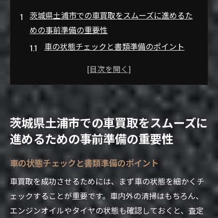
茨城県土浦市での車買取をスムーズに進めるた
めの事前準備の重要性
車の状態チェックと書類準備のポイント
買取に必要な書類とその手続き
市場価値を理解するためのリサーチ方法
売却時期を見極めるタイミングのコツ
車買取業者の選び方と事前予約の重要性
茨城県土浦市での車買取をスムーズに
見積もりを取る際の注意点とコツ
進めるための事前準備の重要性
土浦市内でアクセスの良い車買取業者の選び方
とそのポイント
車の状態チェックと書類準備のポイント
信頼できる買取業者を見極める基準
車買取を成功させるためには、まず車の状態を細かくチ
口コミやレビューを活用したリサーチ方法
ェックすることが重要です。車内外の清掃はもちろん、
アクセスの良さが重要な理由
エンジンオイルやタイヤの状態も確認しておくと、査定