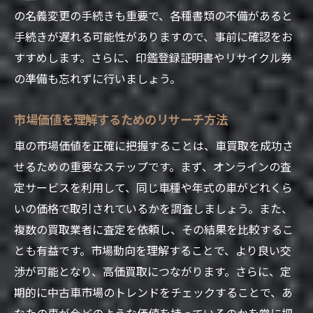
価格交渉の基本戦略とその応用
の名義変更の手続きも重要で、各種書類の不備があると
交渉で失敗しないための注意点
手続きが遅れる可能性がありますので、事前に確認をお
業者とのコミュニケーションの取り方
すすめします。さらに、印鑑登録証明書やリサイクル券
高価買取を引き出す交渉のタイミング
の準備も忘れずに行いましょう。
交渉時の心理テクニックとその効果
市場価値を理解するためのリサーチ方法
土浦市で車を売る際に知っておくべき市場のト
レンド
車の市場価値を正確に把握することは、車買取を成功さ
せるための重要なステップです。まず、オンラインの査
土浦市の中古車市場動向を徹底分析
定サービスを利用して、同じ車種や年式の車がどれくら
人気車種とその価格変動の傾向
いの価格で取引されているかを調査しましょう。また、
季節による需要変動とその対策
複数の買取業者に査定を依頼し、その結果を比較するこ
地域特有の市場特性と売却戦略
とも有益です。市場動向を理解することで、より良い交
市場トレンドを知るための情報収集法
渉が可能となり、高価買取につながります。さらに、定
売却時に押さえるべきトレンド要素
期的に中古車市場のトレンドをチェックすることで、あ
車買取の際に活用できる土浦市の地元情報とそ
なたの車が今どのような価値を持っているのかを常に把