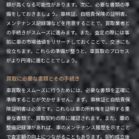
額が高くなる可能性があります。次に、必要な書類の準
出張買取サービスを活用する利点
備をしておきましょう。車検証、自賠責保険の証明書、
土浦市で人気の業者ランキング
メンテナンス記録簿などを用意することで、買取業者と
業者選定時に注目すべきサービス内容
の手続きがスムーズに進みます。また、査定の際には事
車買取時に知っておきたい査定の流れと注意点
前に車の市場価値をリサーチしておくことで、交渉にも
査定の基本的なステップとは
役立ちます。これらの準備が整うと、車買取のプロセス
査定時に注意すべき車のポイント
がより円滑に進むことでしょう。
オンライン査定と対面査定の違い
買取に必要な書類とその手続き
査定額に影響する要因とその対策
査定結果を比較する方法
車買取をスムーズに行うためには、必要な書類を正確に
準備することが欠かせません。まず、車検証と自賠責保
交渉時に役立つ査定知識
険証明書は必須です。これらは車の所有権を証明する重
高価買取を目指すために交渉で使える実践的な
要な書類で、買取契約の際に確認されます。また、車の
テクニック
整備記録簿があれば、車のメンテナンス履歴を示すこと
交渉前に準備すべき情報と資料
で査定額の向上につながることもあります。契約成立後