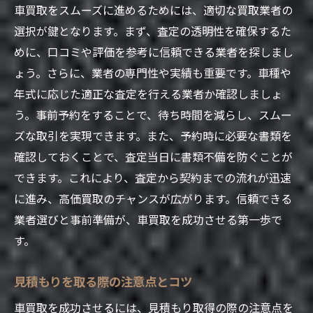
車買取をスムーズに進めるためには、適切な買取業者の
オプション装備の査定への影響
選択が鍵となります。まず、査定の透明性を確保するた
メンテナンスで査定アップを狙う方法
めに、口コミや評価を参考に信頼できる業者を探しまし
成功する車買取のための信頼できる業者とのコ
ょう。さらに、業者の専門性や実績も重要です。車種や
ミュニケーション術
年式に応じた適正な査定を行える業者か確認しましょ
信頼関係を築くためのコミュニケーション
う。事前予約をすることで、待ち時間を減らし、スムー
法
ズな取引を実現できます。また、予約時に必要な書類を
正確な情報伝達のためのポイント
確認しておくことで、査定当日に書類不備を防ぐことが
業者との交渉で重要な聞く力
できます。これにより、査定から契約までの流れが迅速
トラブル回避のためのコミュニケーション
に進み、高価買取のチャンスが広がります。信頼できる
業者選びと事前準備が、車買取を成功させる第一歩で
担当者との関係構築のコツ
す。
業者選びで失敗しないための質問術
見積もりを取る際の注意点とコツ
車買取を成功させるには、見積もり取得の際の注意点を