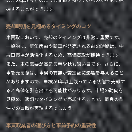
の利点
握することができます。
地元の業者を活用するメリット
売却時期を見極めるタイミングのコツ
地域密着型サービスの利用法
車買取において、売却のタイミングは非常に重要です。
土浦市内の買取イベント情報
一般的に、新年度前や新車が発売される前の時期は、中
地元情報を活用した査定アップ術
古車市場が活性化するため、高価買取が期待できます。
地域特有の取引慣習とその影響
また、車の需要が高まる春や秋も狙い目です。さらに、
土浦市内で知っておくべきお得情報
車を売る際は、車検の有無が査定額に影響を与えること
査定額を最大化するための車両メンテナンスの
がありますので、車検が1年以上残っている状態で売却す
ヒント
ると高値を引き出せる可能性があります。市場の動向を
査定前に行うべき車のメンテナンス
見極め、適切なタイミングで売却することで、最良の条
外観と内装のクリーニングの重要性
件での買取が実現するでしょう。
整備履歴が査定額に与える影響
車買取業者の選び方と事前予約の重要性
車検と査定のタイミングの関係