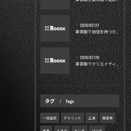
2026/07/27
車買取で自信を持つための相場確認と安心できる業者選びガイド
2026/07/20
車買取でクリエイティブに高く売るコツと茨城県エリアで失敗しない選び方
タグ
Tags
一括査定
デメリット
土浦
国産車
外車
トヨタ
ホンダ
マツダ